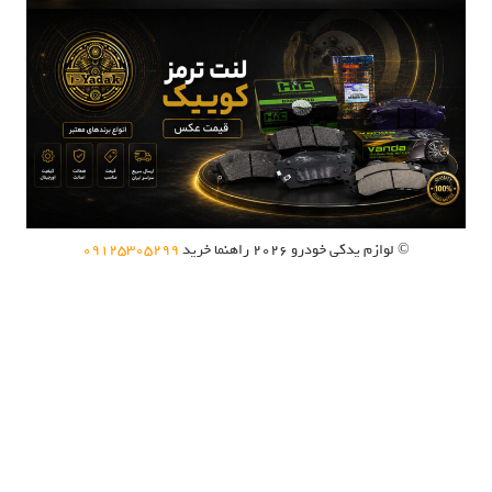
© لوازم یدکی خودرو 2026
راهنما خرید
09125305299