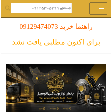
راهنما خرید 09129474073
براي اكنون مطلبي يافت نشد