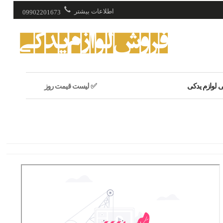
اطلاعات بیشتر
09902201673
فروش لوازم یدکی
ی لوازم یدکی
✅ لیست قیمت روز