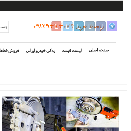
راهنما خرید 09129474073
صفحه اصلی
لیست قیمت
یدکی خودرو ایرانی
فروش قطعا