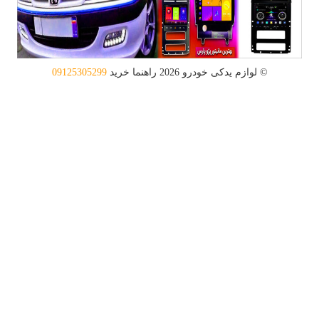
© لوازم یدکی خودرو 2026
راهنما خرید
09125305299